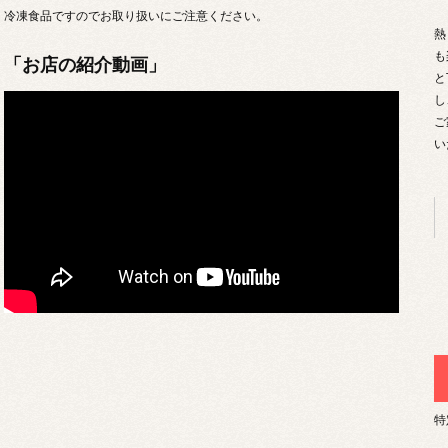
冷凍食品ですのでお取り扱いにご注意ください。
熱
も
「お店の紹介動画」
と
し
ご
い
特