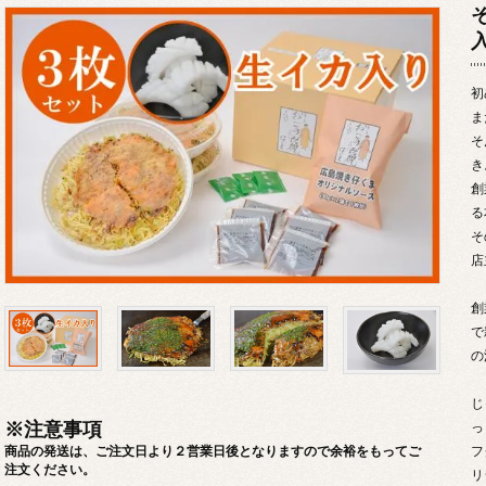
初
ま
そ
き
創
る
そ
店
創
で
の
じ
※注意事項
っ
商品の発送は、ご注文日より２営業日後となりますので余裕をもってご
フ
注文ください。
リ