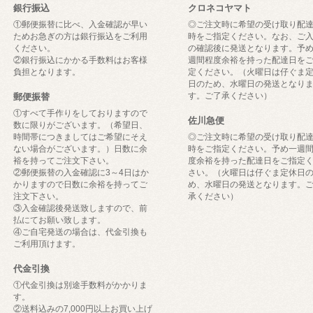
銀行振込
クロネコヤマト
①郵便振替に比べ、入金確認が早い
◎ご注文時に希望の受け取り配
ためお急ぎの方は銀行振込をご利用
時をご指定ください。なお、ご
ください。
の確認後に発送となります。予
②銀行振込にかかる手数料はお客様
週間程度余裕を持った配達日を
負担となります。
定ください。（火曜日は仔ぐま
日のため、水曜日の発送となり
す。ご了承ください）
郵便振替
①すべて手作りをしておりますので
佐川急便
数に限りがございます。（希望日、
時間帯につきましてはご希望にそえ
◎ご注文時に希望の受け取り配
ない場合がございます。）日数に余
時をご指定ください。予め一週
裕を持ってご注文下さい。
度余裕を持った配達日をご指定
②郵便振替の入金確認に3～4日はか
さい。（火曜日は仔ぐま定休日
かりますので日数に余裕を持ってご
め、水曜日の発送となります。
注文下さい。
承ください）
③入金確認後発送致しますので、前
払にてお願い致します。
④ご自宅発送の場合は、代金引換も
ご利用頂けます。
代金引換
①代金引換は別途手数料がかかりま
す。
②送料込みの7,000円以上お買い上げ