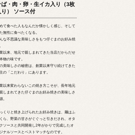
そば・肉・卵・生イカ入り（3枚
入り） ソース付
めて食べた人もなんだか懐かしく感じ、そして
た無性に食べたくなる。
んな不思議な美味しさをもつ仔ぐまのお好み焼
。
業以来、地元で親しまれてきた当店だからだせ
本物の味です。
の美味しさの秘密は、創業以来守り続けてきた
主の「こだわり」にあります。
業以来変わらないこの焼き方こそが、長年地元
親しまれてきた仔ぐまのお好み焼きの美味しさ
源。
っくりと焼き上げられたお好み焼きは、麺はふ
くら、野菜の甘さがぐぐっと引きだされ、オタ
クソースと共同開発し2年がかりで完成したオ
ジナルソースとベストマッチなのです。