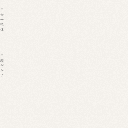
達日
入金
め一
ご指
定休
ま
達日
間程
くだ
のた
ご了