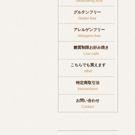
Swallowing food
グルテンフリー
Gluten free
アレルゲンフリー
Allergens free
糖質制限お好み焼き
Low-carb
こちらでも買えます
other
特定商取引法
transactions
お問い合わせ
Contact